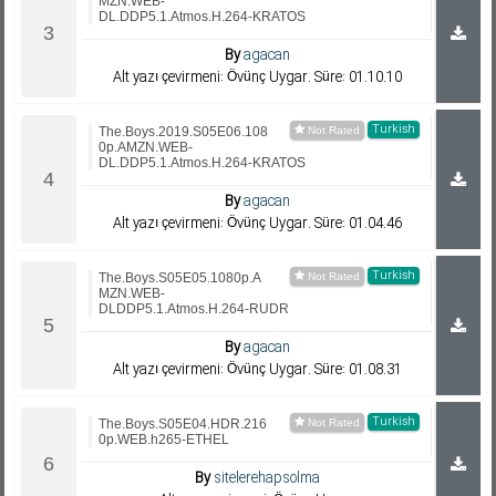
MZN.WEB-
DL.DDP5.1.Atmos.H.264-KRATOS
By
agacan
Alt yazı çevirmeni: Övünç Uygar. Süre: 01.10.10
Turkish
The.Boys.2019.S05E06.108
0p.AMZN.WEB-
DL.DDP5.1.Atmos.H.264-KRATOS
By
agacan
Alt yazı çevirmeni: Övünç Uygar. Süre: 01.04.46
Turkish
The.Boys.S05E05.1080p.A
MZN.WEB-
DLDDP5.1.Atmos.H.264-RUDR
By
agacan
Alt yazı çevirmeni: Övünç Uygar. Süre: 01.08.31
Turkish
The.Boys.S05E04.HDR.216
0p.WEB.h265-ETHEL
By
sitelerehapsolma