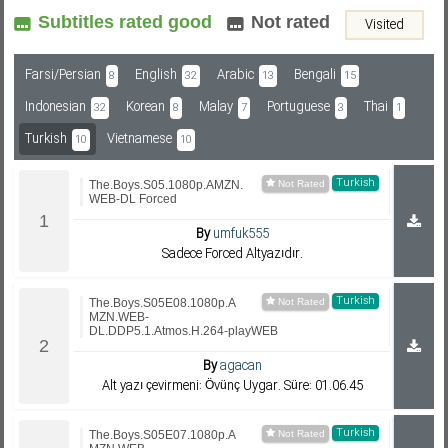
Subtitles rated good
Not rated
Visited
Subf2m 3.0
Farsi/Persian
English
Arabic
Bengali
8
32
13
15
Indonesian
Korean
Malay
Portuguese
Thai
32
8
7
3
1
Turkish
Vietnamese
10
10
Turkish
The.Boys.S05.1080p.AMZN.
WEB-DL Forced
By
umfuk555
Sadece Forced Altyazıdır.
Turkish
The.Boys.S05E08.1080p.A
MZN.WEB-
DL.DDP5.1.Atmos.H.264-playWEB
By
agacan
Alt yazı çevirmeni: Övünç Uygar. Süre: 01.06.45
Turkish
The.Boys.S05E07.1080p.A